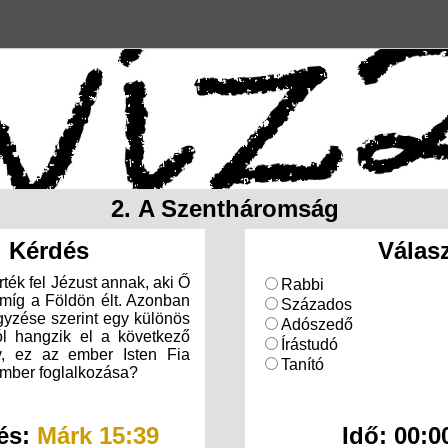
2. A Szentháromság
. Kérdés
Válas
ék fel Jézust annak, aki Ő
Rabbi
amíg a Földön élt. Azonban
Százados
gyzése szerint egy különös
Adószedő
l hangzik el a következő
Írástudó
y, ez az ember Isten Fia
Tanító
 ember foglalkozása?
és:
Márk 15:39
Idő:
00:0