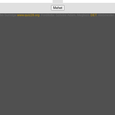
hn Surridge
www.quiz28.org
Fordította: Szilvási Ádám, Megbízó:
DET
, Webmester: