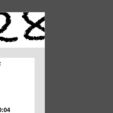
z
0:04