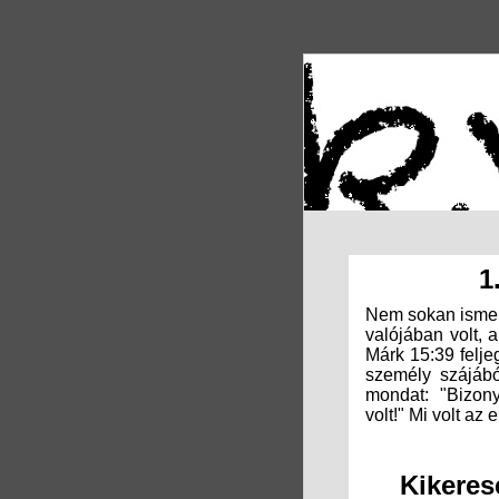
1
Nem sokan ismert
valójában volt, 
Márk 15:39 felje
személy szájábó
mondat: "Bizon
volt!" Mi volt az
Kikeres