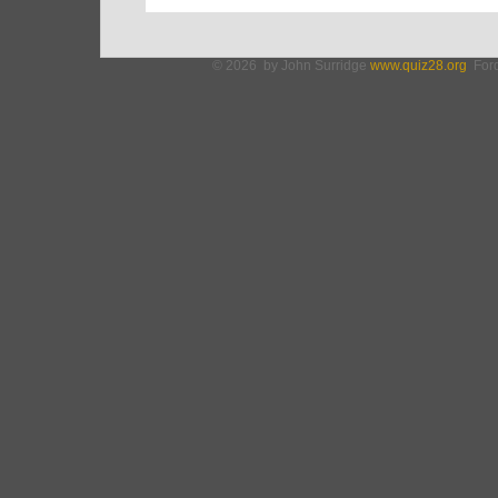
© 2026 by John Surridge
www.quiz28.org
Fordí