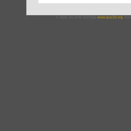
© 2026 by John Surridge
www.quiz28.org
Fordí