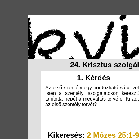
24. Krisztus szolg
1. Kérdés
Az első szentély egy hordozható sátor vol
Isten a szentélyi szolgálatokon kereszt
tanította népét a megváltás tervére. Ki ad
az első szentély tervét?
Kikeresés:
2 Mózes 25:1-9